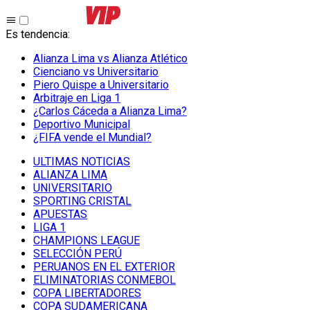
Es tendencia
:
Alianza Lima vs Alianza Atlético
Cienciano vs Universitario
Piero Quispe a Universitario
Arbitraje en Liga 1
¿Carlos Cáceda a Alianza Lima?
Deportivo Municipal
¿FIFA vende el Mundial?
ULTIMAS NOTICIAS
ALIANZA LIMA
UNIVERSITARIO
SPORTING CRISTAL
APUESTAS
LIGA 1
CHAMPIONS LEAGUE
SELECCIÓN PERÚ
PERUANOS EN EL EXTERIOR
ELIMINATORIAS CONMEBOL
COPA LIBERTADORES
COPA SUDAMERICANA