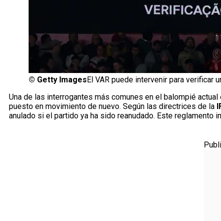
©
Getty Images
El VAR puede intervenir para verificar u
Una de las interrogantes más comunes en el balompié actual es 
puesto en movimiento de nuevo. Según las directrices de la
I
anulado si el partido ya ha sido reanudado. Este reglamento i
Publ