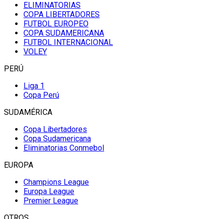
ELIMINATORIAS
COPA LIBERTADORES
FUTBOL EUROPEO
COPA SUDAMERICANA
FUTBOL INTERNACIONAL
VOLEY
PERÚ
Liga 1
Copa Perú
SUDAMÉRICA
Copa Libertadores
Copa Sudamericana
Eliminatorias Conmebol
EUROPA
Champions League
Europa League
Premier League
OTROS