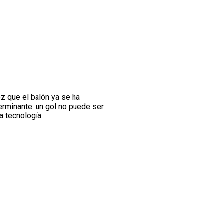
ez que el balón ya se ha
terminante: un gol no puede ser
a tecnología.