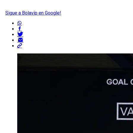
Sigue a Bolavip en Google!