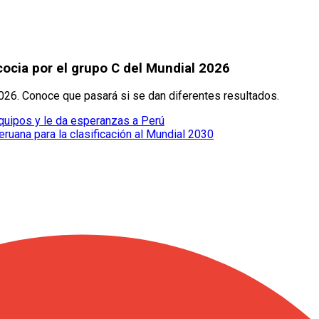
cocia por el grupo C del Mundial 2026
2026. Conoce que pasará si se dan diferentes resultados.
equipos y le da esperanzas a Perú
eruana para la clasificación al Mundial 2030