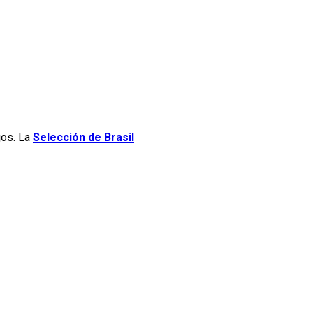
jos. La
Selección de Brasil