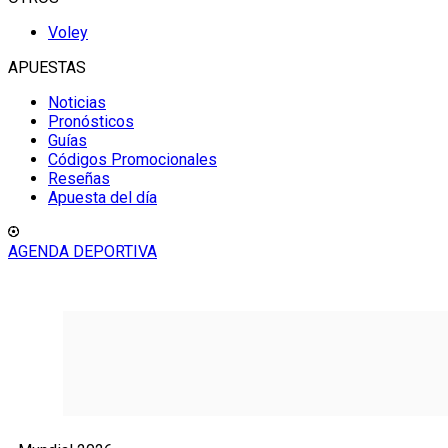
Voley
APUESTAS
Noticias
Pronósticos
Guías
Códigos Promocionales
Reseñas
Apuesta del día
AGENDA DEPORTIVA