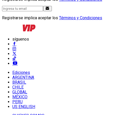
Registrarse implica aceptar los
Términos y Condiciones
síguenos
Ediciones
ARGENTINA
BRASIL
CHILE
GLOBAL
MÉXICO
PERU
US ENGLISH