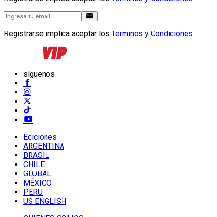
Registrarse implica aceptar los
Términos y Condiciones
síguenos
Ediciones
ARGENTINA
BRASIL
CHILE
GLOBAL
MÉXICO
PERU
US ENGLISH