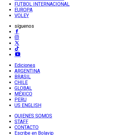
FUTBOL INTERNACIONAL
EUROPA
VOLEY
síguenos
Ediciones
ARGENTINA
BRASIL
CHILE
GLOBAL
MÉXICO
PERU
US ENGLISH
QUIENES SOMOS
STAFF
CONTACTO
Escribe en Bolavip