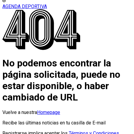
AGENDA DEPORTIVA
No podemos encontrar la
página solicitada, puede no
estar disponible, o haber
cambiado de URL
Vuelve a nuestra
Homepage
Recibe las últimas noticias en tu casilla de E-mail
Registrarse implica aceptar los
Términos y Condiciones