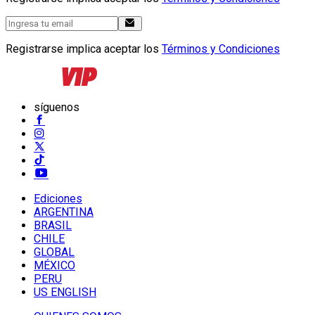
Registrarse implica aceptar los
Términos y Condiciones
síguenos
Ediciones
ARGENTINA
BRASIL
CHILE
GLOBAL
MÉXICO
PERU
US ENGLISH