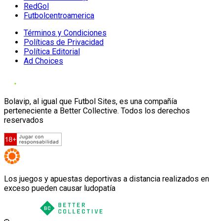
RedGol
Futbolcentroamerica
Términos y Condiciones
Políticas de Privacidad
Política Editorial
Ad Choices
Bolavip, al igual que Futbol Sites, es una compañía
perteneciente a Better Collective. Todos los derechos
reservados
Los juegos y apuestas deportivas a distancia realizados en
exceso pueden causar ludopatía