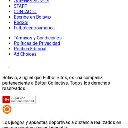
QUIENES SOMOS
STAFF
CONTACTO
Escribe en Bolavip
RedGol
Futbolcentroamerica
Términos y Condiciones
Políticas de Privacidad
Política Editorial
Ad Choices
Bolavip, al igual que Futbol Sites, es una compañía
perteneciente a Better Collective. Todos los derechos
reservados
Los juegos y apuestas deportivas a distancia realizados en
exceso pueden causar ludopatía