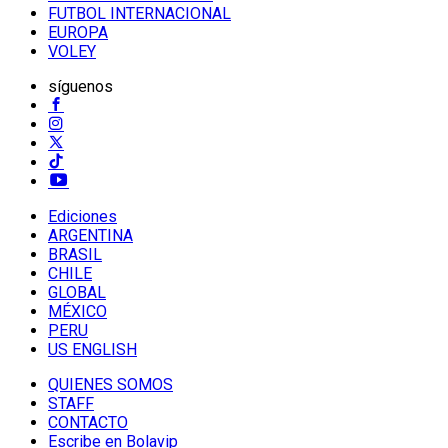
FUTBOL INTERNACIONAL
EUROPA
VOLEY
síguenos
Ediciones
ARGENTINA
BRASIL
CHILE
GLOBAL
MÉXICO
PERU
US ENGLISH
QUIENES SOMOS
STAFF
CONTACTO
Escribe en Bolavip