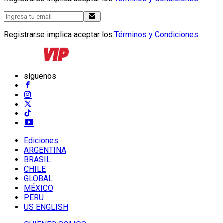
Registrarse implica aceptar los
Términos y Condiciones
síguenos
Ediciones
ARGENTINA
BRASIL
CHILE
GLOBAL
MÉXICO
PERU
US ENGLISH