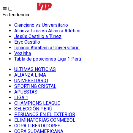
Es tendencia
:
Cienciano vs Universitario
Alianza Lima vs Alianza Atlético
Jesús Castillo a Túnez
Eryc Castillo
Ignacio Abraham a Universitario
Vozinha
Tabla de posiciones Liga 1 Perú
ULTIMAS NOTICIAS
ALIANZA LIMA
UNIVERSITARIO
SPORTING CRISTAL
APUESTAS
LIGA 1
CHAMPIONS LEAGUE
SELECCIÓN PERÚ
PERUANOS EN EL EXTERIOR
ELIMINATORIAS CONMEBOL
COPA LIBERTADORES
COPA SUDAMERICANA