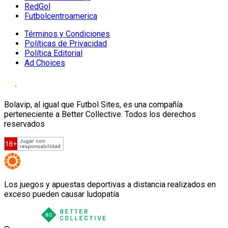
RedGol
Futbolcentroamerica
Términos y Condiciones
Políticas de Privacidad
Política Editorial
Ad Choices
Bolavip, al igual que Futbol Sites, es una compañía
perteneciente a Better Collective. Todos los derechos
reservados
Los juegos y apuestas deportivas a distancia realizados en
exceso pueden causar ludopatía