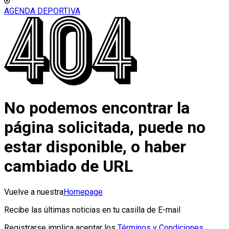
AGENDA DEPORTIVA
No podemos encontrar la
página solicitada, puede no
estar disponible, o haber
cambiado de URL
Vuelve a nuestra
Homepage
Recibe las últimas noticias en tu casilla de E-mail
Registrarse implica aceptar los
Términos y Condiciones