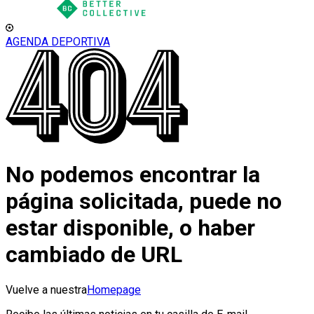
AGENDA DEPORTIVA
No podemos encontrar la
página solicitada, puede no
estar disponible, o haber
cambiado de URL
Vuelve a nuestra
Homepage