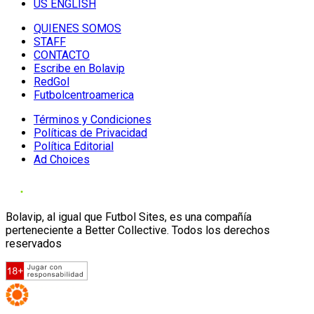
US ENGLISH
QUIENES SOMOS
STAFF
CONTACTO
Escribe en Bolavip
RedGol
Futbolcentroamerica
Términos y Condiciones
Políticas de Privacidad
Política Editorial
Ad Choices
Bolavip, al igual que Futbol Sites, es una compañía
perteneciente a Better Collective. Todos los derechos
reservados