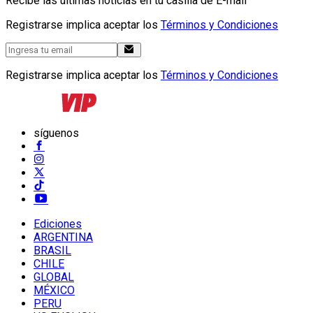
Recibe las últimas noticias en tu casilla de E-mail
Registrarse implica aceptar los
Términos y Condiciones
Registrarse implica aceptar los
Términos y Condiciones
síguenos
Ediciones
ARGENTINA
BRASIL
CHILE
GLOBAL
MÉXICO
PERU