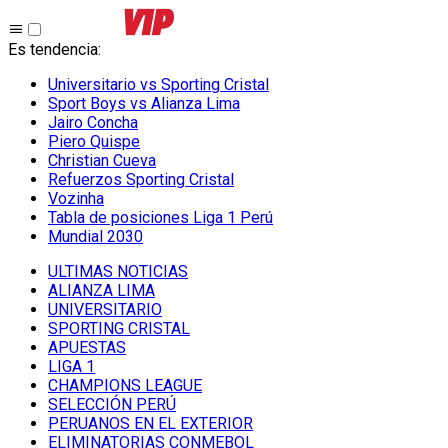
Es tendencia
:
Universitario vs Sporting Cristal
Sport Boys vs Alianza Lima
Jairo Concha
Piero Quispe
Christian Cueva
Refuerzos Sporting Cristal
Vozinha
Tabla de posiciones Liga 1 Perú
Mundial 2030
ULTIMAS NOTICIAS
ALIANZA LIMA
UNIVERSITARIO
SPORTING CRISTAL
APUESTAS
LIGA 1
CHAMPIONS LEAGUE
SELECCIÓN PERÚ
PERUANOS EN EL EXTERIOR
ELIMINATORIAS CONMEBOL