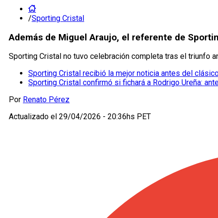
/
Sporting Cristal
Además de Miguel Araujo, el referente de Sporti
Sporting Cristal no tuvo celebración completa tras el triunfo
Sporting Cristal recibió la mejor noticia antes del clásic
Sporting Cristal confirmó si fichará a Rodrigo Ureña: ant
Por
Renato Pérez
Actualizado el
29/04/2026 - 20:36hs PET