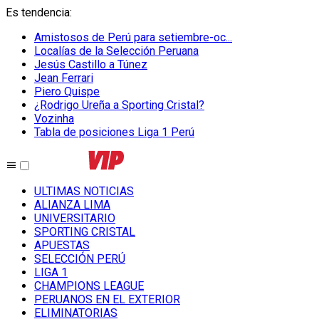
Es tendencia
:
Amistosos de Perú para setiembre-oc...
Localías de la Selección Peruana
Jesús Castillo a Túnez
Jean Ferrari
Piero Quispe
¿Rodrigo Ureña a Sporting Cristal?
Vozinha
Tabla de posiciones Liga 1 Perú
ULTIMAS NOTICIAS
ALIANZA LIMA
UNIVERSITARIO
SPORTING CRISTAL
APUESTAS
SELECCIÓN PERÚ
LIGA 1
CHAMPIONS LEAGUE
PERUANOS EN EL EXTERIOR
ELIMINATORIAS