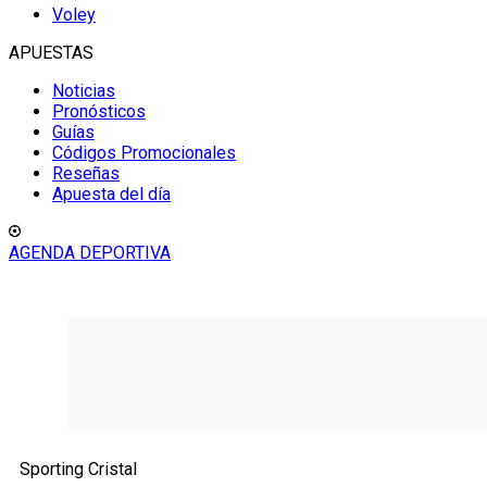
Voley
APUESTAS
Noticias
Pronósticos
Guías
Códigos Promocionales
Reseñas
Apuesta del día
AGENDA DEPORTIVA
Sporting Cristal