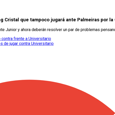
ng Cristal que tampoco jugará ante Palmeiras por l
 ante Junior y ahora deberán resolver un par de problemas pensand
o contra frente a Universitario
es de jugar contra Universitario