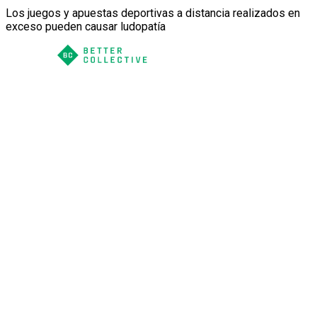
Los juegos y apuestas deportivas a distancia realizados en
exceso pueden causar ludopatía