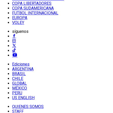
COPA LIBERTADORES
COPA SUDAMERICANA
FUTBOL INTERNACIONAL
EUROPA
VOLEY
síguenos
Ediciones
ARGENTINA
BRASIL
CHILE
GLOBAL
MÉXICO
PERU
US ENGLISH
QUIENES SOMOS
STAFF