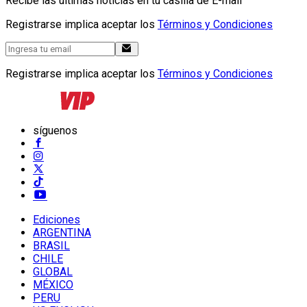
Recibe las últimas noticias en tu casilla de E-mail
Registrarse implica aceptar los
Términos y Condiciones
Registrarse implica aceptar los
Términos y Condiciones
síguenos
Ediciones
ARGENTINA
BRASIL
CHILE
GLOBAL
MÉXICO
PERU