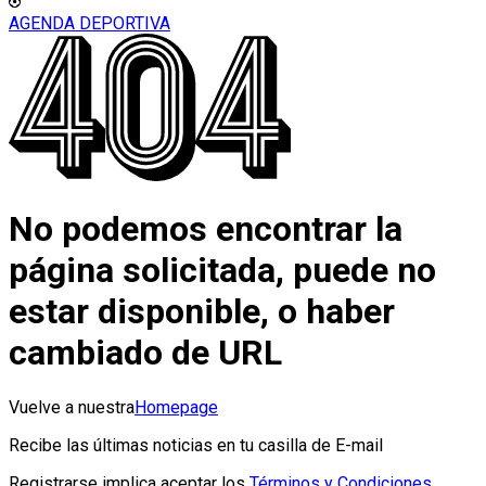
AGENDA DEPORTIVA
No podemos encontrar la
página solicitada, puede no
estar disponible, o haber
cambiado de URL
Vuelve a nuestra
Homepage
Recibe las últimas noticias en tu casilla de E-mail
Registrarse implica aceptar los
Términos y Condiciones