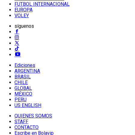
FUTBOL INTERNACIONAL
EUROPA
VOLEY
síguenos
Ediciones
ARGENTINA
BRASIL
CHILE
GLOBAL
MÉXICO
PERU
US ENGLISH
QUIENES SOMOS
STAFF
CONTACTO
Escribe en Bolavip