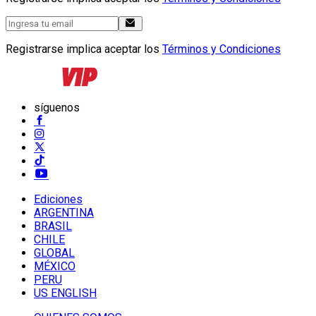
Registrarse implica aceptar los
Términos y Condiciones
síguenos
Ediciones
ARGENTINA
BRASIL
CHILE
GLOBAL
MÉXICO
PERU
US ENGLISH