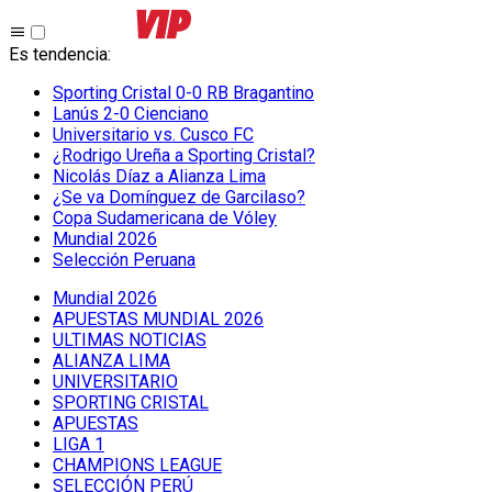
Es tendencia
:
Sporting Cristal 0-0 RB Bragantino
Lanús 2-0 Cienciano
Universitario vs. Cusco FC
¿Rodrigo Ureña a Sporting Cristal?
Nicolás Díaz a Alianza Lima
¿Se va Domínguez de Garcilaso?
Copa Sudamericana de Vóley
Mundial 2026
Selección Peruana
Mundial 2026
APUESTAS MUNDIAL 2026
ULTIMAS NOTICIAS
ALIANZA LIMA
UNIVERSITARIO
SPORTING CRISTAL
APUESTAS
LIGA 1
CHAMPIONS LEAGUE
SELECCIÓN PERÚ