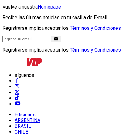
Vuelve a nuestra
Homepage
Recibe las últimas noticias en tu casilla de E-mail
Registrarse implica aceptar los
Términos y Condiciones
Registrarse implica aceptar los
Términos y Condiciones
síguenos
Ediciones
ARGENTINA
BRASIL
CHILE