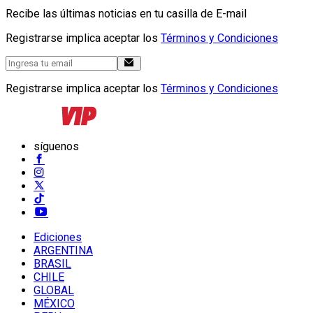
Recibe las últimas noticias en tu casilla de E-mail
Registrarse implica aceptar los
Términos y Condiciones
Registrarse implica aceptar los
Términos y Condiciones
síguenos
Ediciones
ARGENTINA
BRASIL
CHILE
GLOBAL
MÉXICO