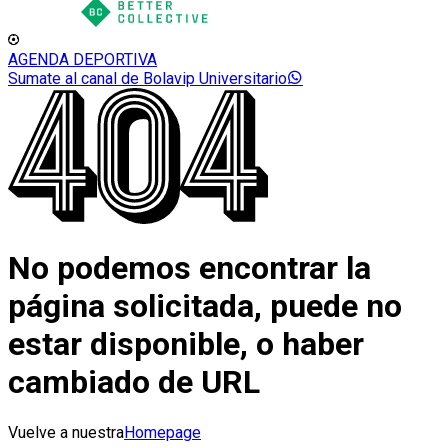
AGENDA DEPORTIVA
Sumate al canal de Bolavip Universitario
No podemos encontrar la
página solicitada, puede no
estar disponible, o haber
cambiado de URL
Vuelve a nuestra
Homepage