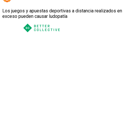
Los juegos y apuestas deportivas a distancia realizados en
exceso pueden causar ludopatía