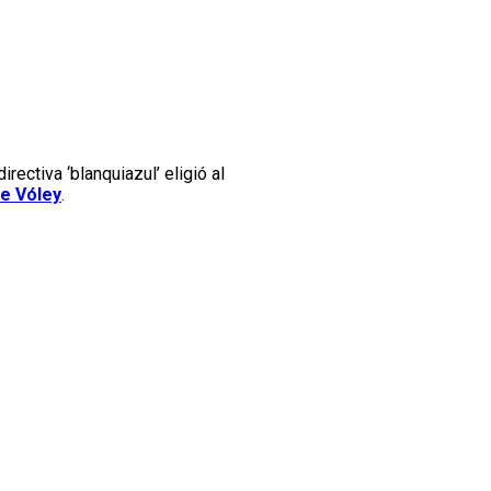
rectiva ‘blanquiazul’ eligió al
e Vóley
.