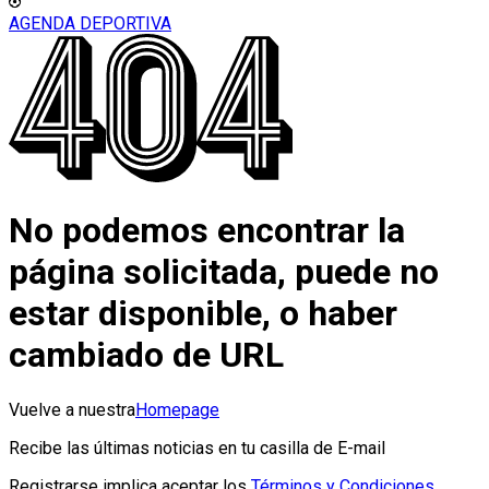
AGENDA DEPORTIVA
No podemos encontrar la
página solicitada, puede no
estar disponible, o haber
cambiado de URL
Vuelve a nuestra
Homepage
Recibe las últimas noticias en tu casilla de E-mail
Registrarse implica aceptar los
Términos y Condiciones