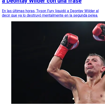
a Deontay Wilder con una frase
En las últimas horas, Tyson Fury liquidó a Deontay Wilder al
decir que ya lo destruyó mentalmente en la segunda pelea.