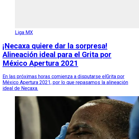
Liga MX
¡Necaxa quiere dar la sorpresa!
Alineación ideal para el Grita por
México Apertura 2021
En las próximas horas comienza a disputarse elGrita por
México Apertura 2021, por lo que repasamos la alineación
ideal de Necaxa.