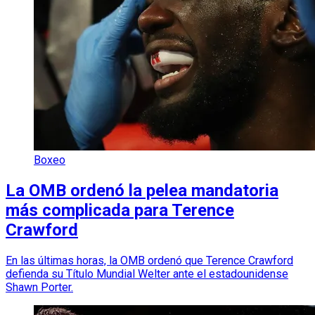
Boxeo
La OMB ordenó la pelea mandatoria
más complicada para Terence
Crawford
En las últimas horas, la OMB ordenó que Terence Crawford
defienda su Título Mundial Welter ante el estadounidense
Shawn Porter.