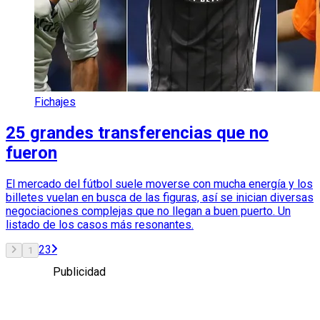
Fichajes
25 grandes transferencias que no
fueron
El mercado del fútbol suele moverse con mucha energía y los
billetes vuelan en busca de las figuras, así se inician diversas
negociaciones complejas que no llegan a buen puerto. Un
listado de los casos más resonantes.
2
3
1
Publicidad