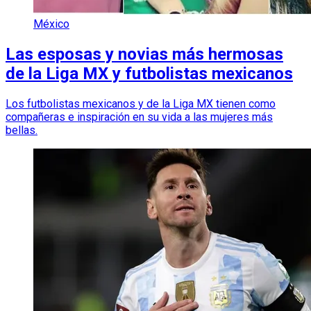
México
Las esposas y novias más hermosas
de la Liga MX y futbolistas mexicanos
Los futbolistas mexicanos y de la Liga MX tienen como
compañeras e inspiración en su vida a las mujeres más
bellas.