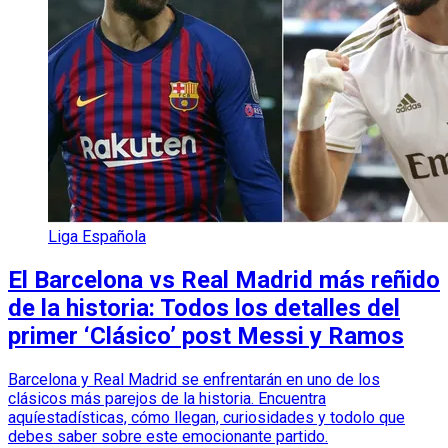
Liga Española
El Barcelona vs Real Madrid más reñido
de la historia: Todos los detalles del
primer ‘Clásico’ post Messi y Ramos
Barcelona y Real Madrid se enfrentarán en uno de los
clásicos más parejos de la historia. Encuentra
aquíestadísticas, cómo llegan, curiosidades y todolo que
debes saber sobre este emocionante partido.