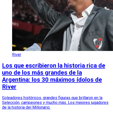
River
Los que escribieron la historia rica de
uno de los más grandes de la
Argentina: los 30 máximos ídolos de
River
Goleadores históricos, grandes figuras que brillaron en la
Selección, campeones y mucho más. Los mejores jugadores
de la historia del Millonario.