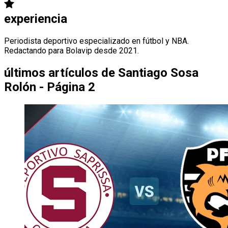
experiencia
Periodista deportivo especializado en fútbol y NBA.
Redactando para Bolavip desde 2021.
últimos artículos de
Santiago Sosa
Rolón - Página 2