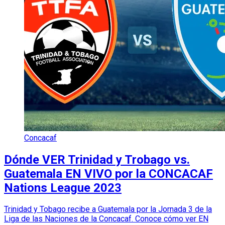
Concacaf
Dónde VER Trinidad y Trobago vs.
Guatemala EN VIVO por la CONCACAF
Nations League 2023
Trinidad y Tobago recibe a Guatemala por la Jornada 3 de la
Liga de las Naciones de la Concacaf. Conoce cómo ver EN