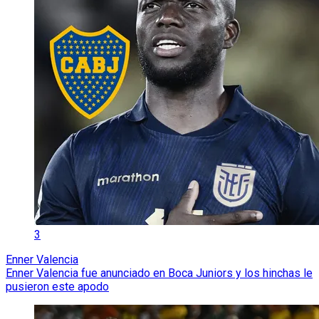
3
Enner Valencia
Enner Valencia fue anunciado en Boca Juniors y los hinchas le
pusieron este apodo