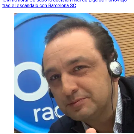
tras el escándalo con Barcelona SC