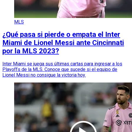
MLS
¿Qué pasa si pierde o empata el Inter
Miami de Lionel Messi ante Cincinnati
por la MLS 2023?
Inter Miami se juega sus últimas cartas para ingresar a los
Playoffs de la MLS. Conoce que sucede si el equipo de
Lionel Messi no consigue la victoria hoy.