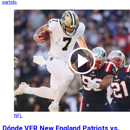
partido.
NFL
Dónde VER New England Patriots vs.