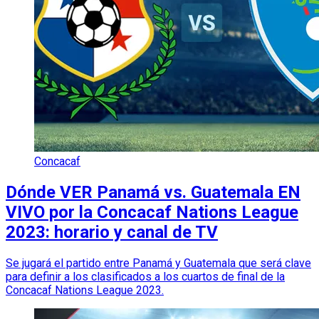
Concacaf
Dónde VER Panamá vs. Guatemala EN
VIVO por la Concacaf Nations League
2023: horario y canal de TV
Se jugará el partido entre Panamá y Guatemala que será clave
para definir a los clasificados a los cuartos de final de la
Concacaf Nations League 2023.