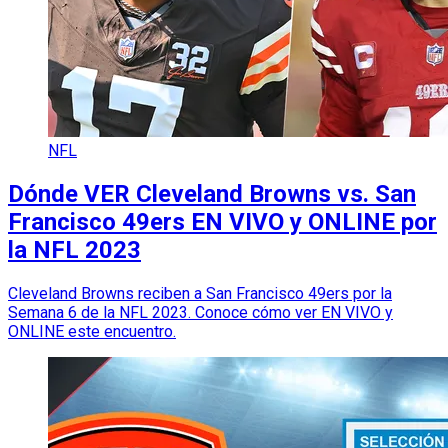
NFL
Dónde VER Cleveland Browns vs. San
Francisco 49ers EN VIVO y ONLINE por
la NFL 2023
Cleveland Browns reciben a San Francisco 49ers por la
Semana 6 de la NFL 2023. Conoce cómo ver EN VIVO y
ONLINE este encuentro.