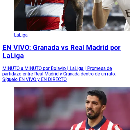
LaLiga
EN VIVO: Granada vs Real Madrid por
LaLiga
MINUTO a MINUTO por Bolavip | LaLiga | Promesa de
partidazo entre Real Madrid y Granada dentro de un rato.
Síguelo EN VIVO y EN DIRECTO.