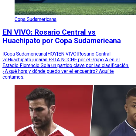
Copa Sudamericana
EN VIVO: Rosario Central vs
Huachipato por Copa Sudamericana
|Copa Sudamericana|HOY|EN VIVO|Rosario Central
vsHuachipato jugarán ESTA NOCHE por el Grupo A en el
Estadio Florencio Sola un partido clave por las clasificación.
¿A qué hora y dónde puedo ver el encuentro? Aquí te
contamos.