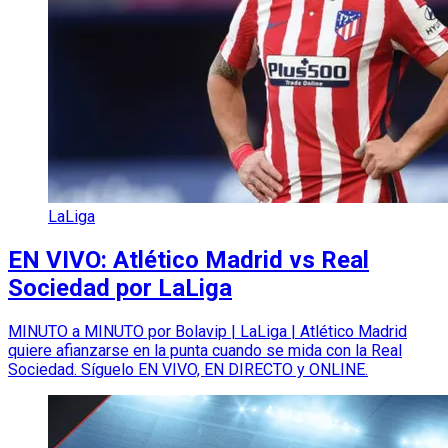
LaLiga
EN VIVO: Atlético Madrid vs Real
Sociedad por LaLiga
MINUTO a MINUTO por Bolavip | LaLiga | Atlético Madrid
quiere afianzarse en la punta cuando se mida con la Real
Sociedad. Síguelo EN VIVO, EN DIRECTO y ONLINE.