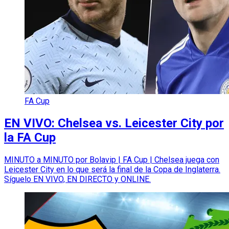
FA Cup
EN VIVO: Chelsea vs. Leicester City por
la FA Cup
MINUTO a MINUTO por Bolavip | FA Cup | Chelsea juega con
Leicester City en lo que será la final de la Copa de Inglaterra.
Síguelo EN VIVO, EN DIRECTO y ONLINE.