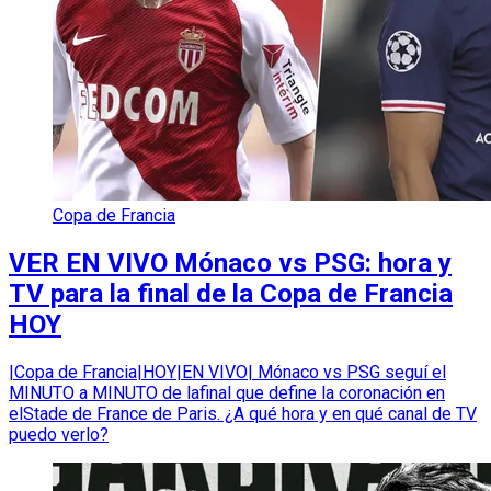
Copa de Francia
VER EN VIVO Mónaco vs PSG: hora y
TV para la final de la Copa de Francia
HOY
|Copa de Francia|HOY|EN VIVO| Mónaco vs PSG seguí el
MINUTO a MINUTO de lafinal que define la coronación en
elStade de France de Paris. ¿A qué hora y en qué canal de TV
puedo verlo?