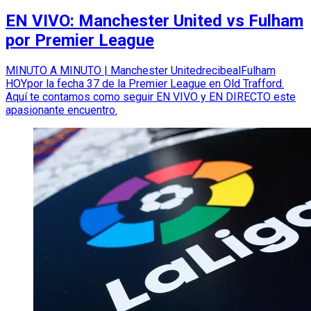
EN VIVO: Manchester United vs Fulham
por Premier League
MINUTO A MINUTO | Manchester UnitedrecibealFulham
HOYpor la fecha 37 de la Premier League en Old Trafford.
Aquí te contamos como seguir EN VIVO y EN DIRECTO este
apasionante encuentro.