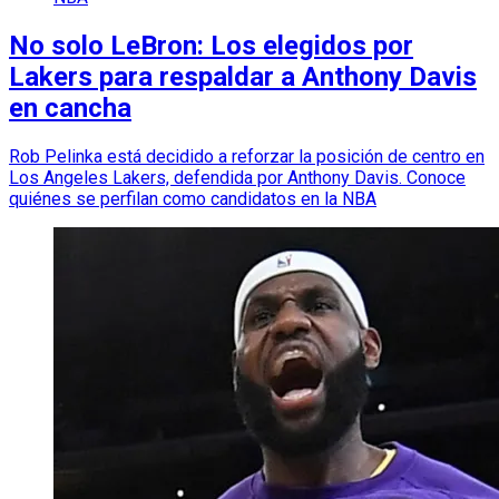
No solo LeBron: Los elegidos por
Lakers para respaldar a Anthony Davis
en cancha
Rob Pelinka está decidido a reforzar la posición de centro en
Los Angeles Lakers, defendida por Anthony Davis. Conoce
quiénes se perfilan como candidatos en la NBA