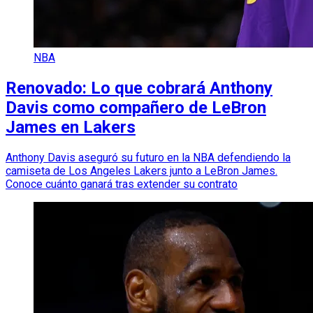
NBA
Renovado: Lo que cobrará Anthony
Davis como compañero de LeBron
James en Lakers
Anthony Davis aseguró su futuro en la NBA defendiendo la
camiseta de Los Angeles Lakers junto a LeBron James.
Conoce cuánto ganará tras extender su contrato