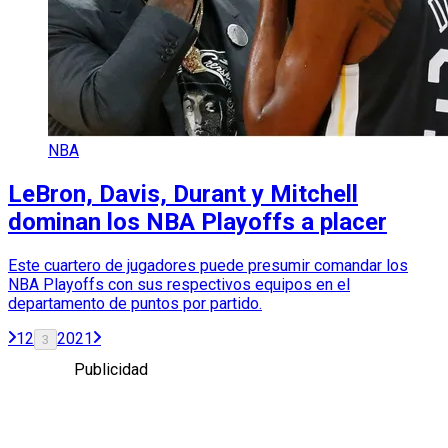
NBA
LeBron, Davis, Durant y Mitchell
dominan los NBA Playoffs a placer
Este cuartero de jugadores puede presumir comandar los
NBA Playoffs con sus respectivos equipos en el
departamento de puntos por partido.
1
2
20
21
3
Publicidad