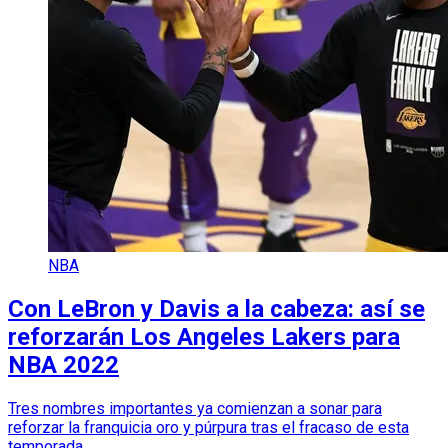
NBA
Con LeBron y Davis a la cabeza: así se
reforzarán Los Angeles Lakers para
NBA 2022
Tres nombres importantes ya comienzan a sonar para
reforzar la franquicia oro y púrpura tras el fracaso de esta
temporada.