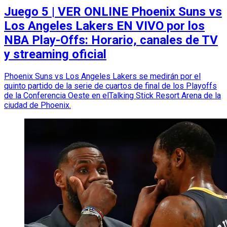
Juego 5 | VER ONLINE Phoenix Suns vs
Los Angeles Lakers EN VIVO por los
NBA Play-Offs: Horario, canales de TV
y streaming oficial
Phoenix Suns vs Los Angeles Lakers se medirán por el
quinto partido de la serie de cuartos de final de los Playoffs
de la Conferencia Oeste en elTalking Stick Resort Arena de la
ciudad de Phoenix.