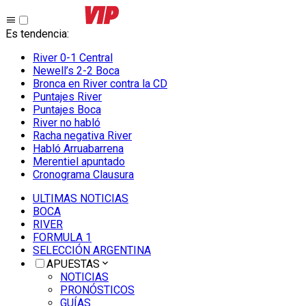
Es tendencia
:
River 0-1 Central
Newell’s 2-2 Boca
Bronca en River contra la CD
Puntajes River
Puntajes Boca
River no habló
Racha negativa River
Habló Arruabarrena
Merentiel apuntado
Cronograma Clausura
ULTIMAS NOTICIAS
BOCA
RIVER
FORMULA 1
SELECCIÓN ARGENTINA
APUESTAS
NOTICIAS
PRONÓSTICOS
GUÍAS