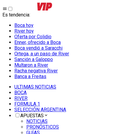
Es tendencia
:
Boca hoy
River hoy
Oferta por Colidio
Enner, ofrecido a Boca
Boca vendió a Saracchi
Ortega, a un paso de River
Sanción a Galoppo
Multaron a River
Racha negativa River
Banca a Freitas
ULTIMAS NOTICIAS
BOCA
RIVER
FORMULA 1
SELECCIÓN ARGENTINA
APUESTAS
NOTICIAS
PRONÓSTICOS
GUÍAS