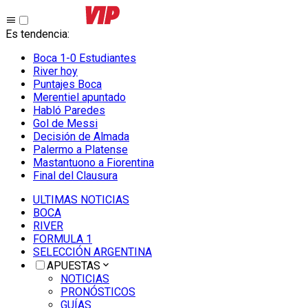
Es tendencia
:
Boca 1-0 Estudiantes
River hoy
Puntajes Boca
Merentiel apuntado
Habló Paredes
Gol de Messi
Decisión de Almada
Palermo a Platense
Mastantuono a Fiorentina
Final del Clausura
ULTIMAS NOTICIAS
BOCA
RIVER
FORMULA 1
SELECCIÓN ARGENTINA
APUESTAS
NOTICIAS
PRONÓSTICOS
GUÍAS