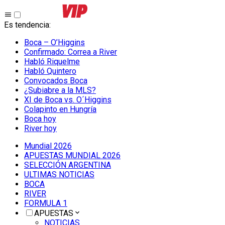
Es tendencia
:
Boca – O’Higgins
Confirmado: Correa a River
Habló Riquelme
Habló Quintero
Convocados Boca
¿Subiabre a la MLS?
XI de Boca vs. O´Higgins
Colapinto en Hungría
Boca hoy
River hoy
Mundial 2026
APUESTAS MUNDIAL 2026
SELECCIÓN ARGENTINA
ULTIMAS NOTICIAS
BOCA
RIVER
FORMULA 1
APUESTAS
NOTICIAS