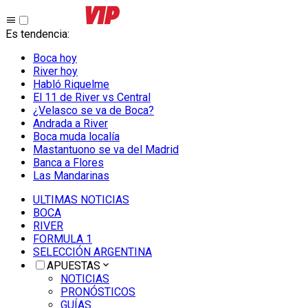
Es tendencia
:
Boca hoy
River hoy
Habló Riquelme
El 11 de River vs Central
¿Velasco se va de Boca?
Andrada a River
Boca muda localía
Mastantuono se va del Madrid
Banca a Flores
Las Mandarinas
ULTIMAS NOTICIAS
BOCA
RIVER
FORMULA 1
SELECCIÓN ARGENTINA
APUESTAS
NOTICIAS
PRONÓSTICOS
GUÍAS