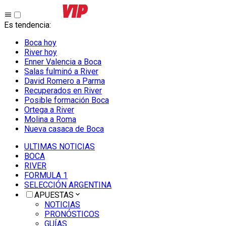
Es tendencia
:
Boca hoy
River hoy
Enner Valencia a Boca
Salas fulminó a River
David Romero a Parma
Recuperados en River
Posible formación Boca
Ortega a River
Molina a Roma
Nueva casaca de Boca
ULTIMAS NOTICIAS
BOCA
RIVER
FORMULA 1
SELECCIÓN ARGENTINA
APUESTAS
NOTICIAS
PRONÓSTICOS
GUÍAS