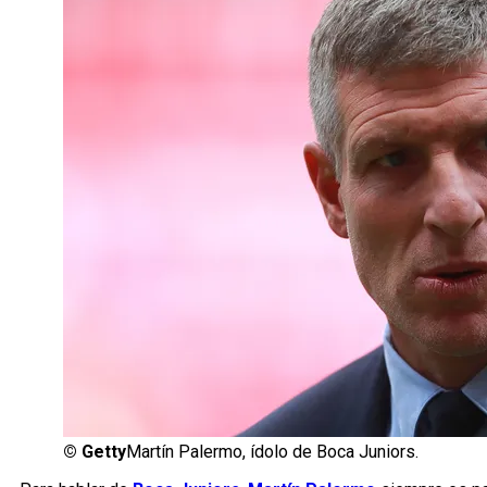
©
Getty
Martín Palermo, ídolo de Boca Juniors.