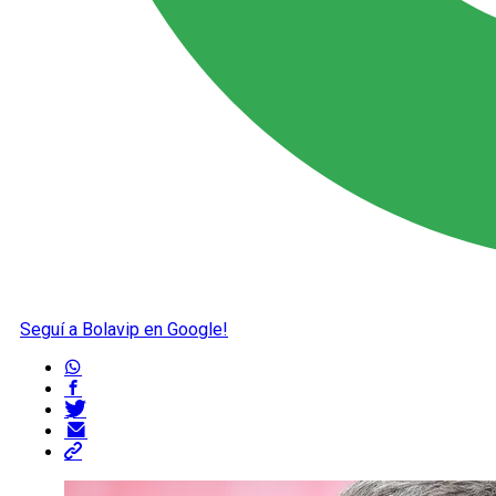
Seguí a Bolavip en Google!