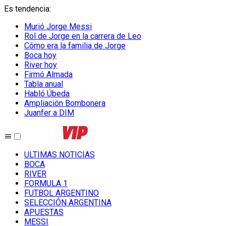
Es tendencia
:
Murió Jorge Messi
Rol de Jorge en la carrera de Leo
Cómo era la familia de Jorge
Boca hoy
River hoy
Firmó Almada
Tabla anual
Habló Úbeda
Ampliación Bombonera
Juanfer a DIM
ULTIMAS NOTICIAS
BOCA
RIVER
FORMULA 1
FUTBOL ARGENTINO
SELECCIÓN ARGENTINA
APUESTAS
MESSI