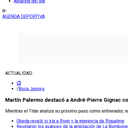
Apuesta del día
AGENDA DEPORTIVA
ACTUALIDAD
/
Boca Juniors
Martín Palermo destacó a André-Pierre Gignac co
Mientras el Titán analiza su próximo paso como entrenador, 
Úbeda reveló si iría a River y la injerencia de Riquelme
Revelaron los avances de la ampliación de La Bombone