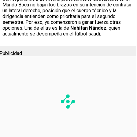
Mundo Boca no bajan los brazos en su intención de contratar
un lateral derecho, posición que el cuerpo técnico y la
dirigencia entienden como prioritaria para el segundo
semestre. Por eso, ya comenzaron a ganar fuerza otras
opciones. Una de ellas es la de
Nahitan Nández
, quien
actualmente se desempeña en el fútbol saudí.
Publicidad