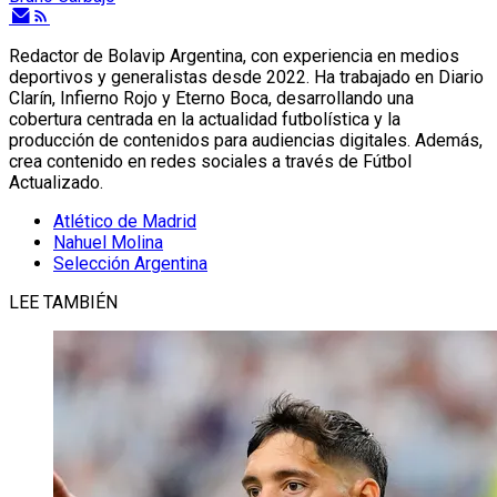
Redactor de Bolavip Argentina, con experiencia en medios
deportivos y generalistas desde 2022. Ha trabajado en Diario
Clarín, Infierno Rojo y Eterno Boca, desarrollando una
cobertura centrada en la actualidad futbolística y la
producción de contenidos para audiencias digitales. Además,
crea contenido en redes sociales a través de Fútbol
Actualizado.
Atlético de Madrid
Nahuel Molina
Selección Argentina
LEE TAMBIÉN