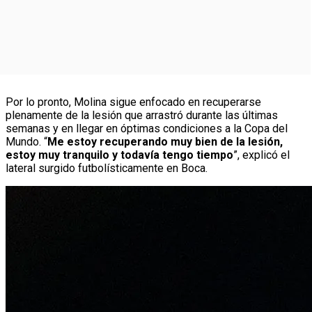
Por lo pronto, Molina sigue enfocado en recuperarse
plenamente de la lesión que arrastró durante las últimas
semanas y en llegar en óptimas condiciones a la Copa del
Mundo. “
Me estoy recuperando muy bien de la lesión,
estoy muy tranquilo y todavía tengo tiempo
”, explicó el
lateral surgido futbolísticamente en Boca.