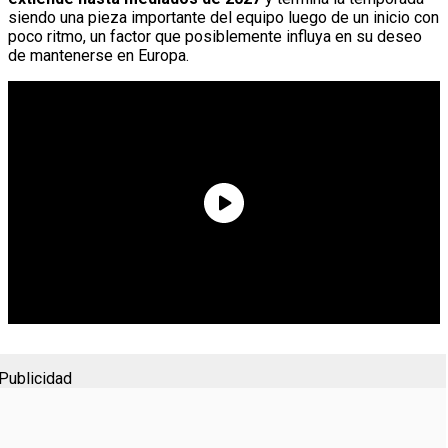
siendo una pieza importante del equipo luego de un inicio con
poco ritmo, un factor que posiblemente influya en su deseo
de mantenerse en Europa.
Publicidad