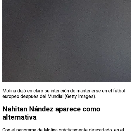
Molina dejó en claro su intención de mantenerse en el fútbol
europeo después del Mundial (Getty Images).
Nahitan Nández aparece como
alternativa
Con el panorama de Molina prácticamente descartado, en el