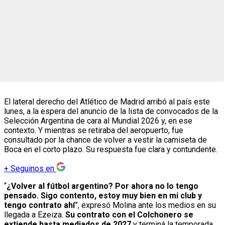
El lateral derecho del Atlético de Madrid arribó al país este
lunes, a la espera del anuncio de la lista de convocados de la
Selección Argentina de cara al Mundial 2026 y, en ese
contexto. Y mientras se retiraba del aeropuerto, fue
consultado por la chance de volver a vestir la camiseta de
Boca en el corto plazo. Su respuesta fue clara y contundente.
+
Seguinos en
“
¿Volver al fútbol argentino? Por ahora no lo tengo
pensado. Sigo contento, estoy muy bien en mi club y
tengo contrato ahí
”, expresó Molina ante los medios en su
llegada a Ezeiza.
Su contrato con el Colchonero se
extiende hasta mediados de 2027
y terminá la temporada