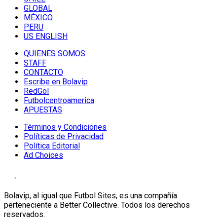
GLOBAL
MÉXICO
PERU
US ENGLISH
QUIENES SOMOS
STAFF
CONTACTO
Escribe en Bolavip
RedGol
Futbolcentroamerica
APUESTAS
Términos y Condiciones
Políticas de Privacidad
Política Editorial
Ad Choices
Bolavip, al igual que Futbol Sites, es una compañía
perteneciente a Better Collective. Todos los derechos
reservados.