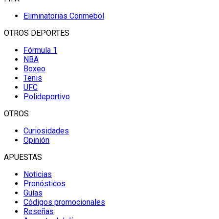
Eliminatorias Conmebol
OTROS DEPORTES
Fórmula 1
NBA
Boxeo
Tenis
UFC
Polideportivo
OTROS
Curiosidades
Opinión
APUESTAS
Noticias
Pronósticos
Guías
Códigos promocionales
Reseñas