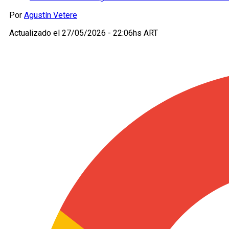
Por
Agustín Vetere
Actualizado el
27/05/2026 - 22:06hs ART