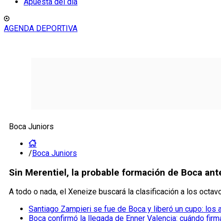
Apuesta del día
AGENDA DEPORTIVA
Boca Juniors
/
Boca Juniors
Sin Merentiel, la probable formación de Boca ant
A todo o nada, el Xeneize buscará la clasificación a los octav
Santiago Zampieri se fue de Boca y liberó un cupo: los
Boca confirmó la llegada de Enner Valencia: cuándo firm