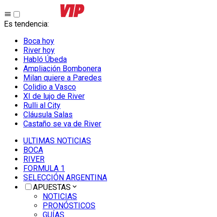
Es tendencia
:
Boca hoy
River hoy
Habló Úbeda
Ampliación Bombonera
Milan quiere a Paredes
Colidio a Vasco
XI de lujo de River
Rulli al City
Cláusula Salas
Castaño se va de River
ULTIMAS NOTICIAS
BOCA
RIVER
FORMULA 1
SELECCIÓN ARGENTINA
APUESTAS
NOTICIAS
PRONÓSTICOS
GUÍAS