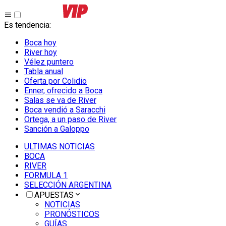
Es tendencia
:
Boca hoy
River hoy
Vélez puntero
Tabla anual
Oferta por Colidio
Enner, ofrecido a Boca
Salas se va de River
Boca vendió a Saracchi
Ortega, a un paso de River
Sanción a Galoppo
ULTIMAS NOTICIAS
BOCA
RIVER
FORMULA 1
SELECCIÓN ARGENTINA
APUESTAS
NOTICIAS
PRONÓSTICOS
GUÍAS