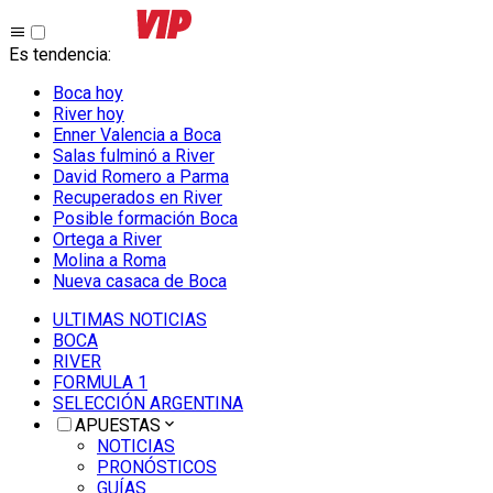
Es tendencia
:
Boca hoy
River hoy
Enner Valencia a Boca
Salas fulminó a River
David Romero a Parma
Recuperados en River
Posible formación Boca
Ortega a River
Molina a Roma
Nueva casaca de Boca
ULTIMAS NOTICIAS
BOCA
RIVER
FORMULA 1
SELECCIÓN ARGENTINA
APUESTAS
NOTICIAS
PRONÓSTICOS
GUÍAS