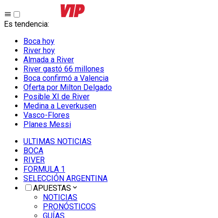
Es tendencia
:
Boca hoy
River hoy
Almada a River
River gastó 66 millones
Boca confirmó a Valencia
Oferta por Milton Delgado
Posible XI de River
Medina a Leverkusen
Vasco-Flores
Planes Messi
ULTIMAS NOTICIAS
BOCA
RIVER
FORMULA 1
SELECCIÓN ARGENTINA
APUESTAS
NOTICIAS
PRONÓSTICOS
GUÍAS