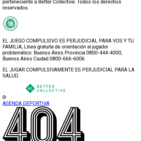
perteneciente a Better Collective. Todos los derechos
reservados.
EL JUEGO COMPULSIVO ES PERJUDICIAL PARA VOS Y TU
FAMILIA, Línea gratuita de orientación al jugador
problemático: Buenos Aires Provincia 0800-444-4000,
Buenos Aires Ciudad 0800-666-6006
EL JUGAR COMPULSIVAMENTE ES PERJUDICIAL PARA LA
SALUD.
AGENDA DEPORTIVA