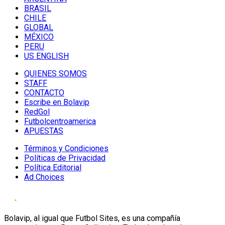
BRASIL
CHILE
GLOBAL
MÉXICO
PERU
US ENGLISH
QUIENES SOMOS
STAFF
CONTACTO
Escribe en Bolavip
RedGol
Futbolcentroamerica
APUESTAS
Términos y Condiciones
Políticas de Privacidad
Política Editorial
Ad Choices
Bolavip, al igual que Futbol Sites, es una compañía