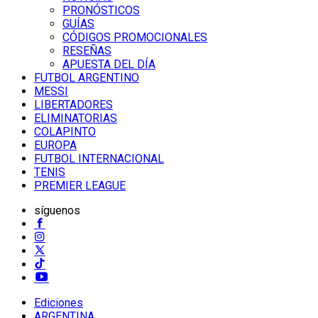
PRONÓSTICOS
GUÍAS
CÓDIGOS PROMOCIONALES
RESEÑAS
APUESTA DEL DÍA
FUTBOL ARGENTINO
MESSI
LIBERTADORES
ELIMINATORIAS
COLAPINTO
EUROPA
FUTBOL INTERNACIONAL
TENIS
PREMIER LEAGUE
síguenos
Ediciones
ARGENTINA