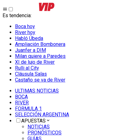
Es tendencia
:
Boca hoy
River hoy
Habló Úbeda
Ampliación Bombonera
Juanfer a DIM
Milan quiere a Paredes
XI de lujo de River
Rulli al City
Cláusula Salas
Castaño se va de River
ULTIMAS NOTICIAS
BOCA
RIVER
FORMULA 1
SELECCIÓN ARGENTINA
APUESTAS
NOTICIAS
PRONÓSTICOS
GUÍAS