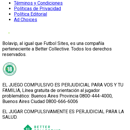
Términos y Condiciones
Políticas de Privacidad
Política Editorial
Ad Choices
Bolavip, al igual que Futbol Sites, es una compañía
perteneciente a Better Collective. Todos los derechos
reservados.
EL JUEGO COMPULSIVO ES PERJUDICIAL PARA VOS Y TU
FAMILIA, Línea gratuita de orientación al jugador
problemático: Buenos Aires Provincia 0800-444-4000,
Buenos Aires Ciudad 0800-666-6006
EL JUGAR COMPULSIVAMENTE ES PERJUDICIAL PARA LA
SALUD.