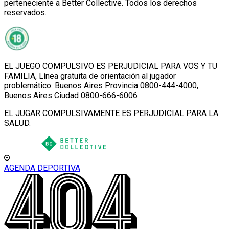
perteneciente a Better Collective. Todos los derechos
reservados.
EL JUEGO COMPULSIVO ES PERJUDICIAL PARA VOS Y TU
FAMILIA, Línea gratuita de orientación al jugador
problemático: Buenos Aires Provincia 0800-444-4000,
Buenos Aires Ciudad 0800-666-6006
EL JUGAR COMPULSIVAMENTE ES PERJUDICIAL PARA LA
SALUD.
AGENDA DEPORTIVA