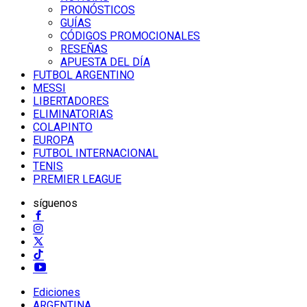
PRONÓSTICOS
GUÍAS
CÓDIGOS PROMOCIONALES
RESEÑAS
APUESTA DEL DÍA
FUTBOL ARGENTINO
MESSI
LIBERTADORES
ELIMINATORIAS
COLAPINTO
EUROPA
FUTBOL INTERNACIONAL
TENIS
PREMIER LEAGUE
síguenos
Ediciones
ARGENTINA