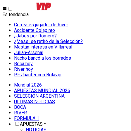
Es tendencia
:
Correa es jugador de River
Accidente Colapinto
¿Jabes por Romero?
¿Messi se retiró de la Selección?
Mastan interesa en Villarreal
Julián-Arsenal
Nacho bancó a los borrados
Boca hoy
River hoy
PF Juanfer con Bolavip
Mundial 2026
APUESTAS MUNDIAL 2026
SELECCIÓN ARGENTINA
ULTIMAS NOTICIAS
BOCA
RIVER
FORMULA 1
APUESTAS
NOTICIAS