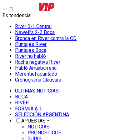
Es tendencia
:
River 0-1 Central
Newell’s 2-2 Boca
Bronca en River contra la CD
Puntajes River
Puntajes Boca
River no habló
Racha negativa River
Habló Arruabarrena
Merentiel apuntado
Cronograma Clausura
ULTIMAS NOTICIAS
BOCA
RIVER
FORMULA 1
SELECCIÓN ARGENTINA
APUESTAS
NOTICIAS
PRONÓSTICOS
GUÍAS