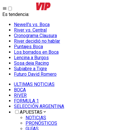
Es tendencia
:
Newell’s vs. Boca
River vs. Central
Cronograma Clausura
River decidió no hablar
Puntajes Boca
Los borrados en Boca
Lencina a Burgos
Sosa deja Racing
Subiabre a Tigre
Futuro David Romero
ULTIMAS NOTICIAS
BOCA
RIVER
FORMULA 1
SELECCIÓN ARGENTINA
APUESTAS
NOTICIAS
PRONÓSTICOS
GUÍAS