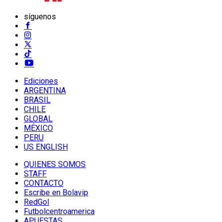
síguenos
Ediciones
ARGENTINA
BRASIL
CHILE
GLOBAL
MÉXICO
PERU
US ENGLISH
QUIENES SOMOS
STAFF
CONTACTO
Escribe en Bolavip
RedGol
Futbolcentroamerica
APUESTAS