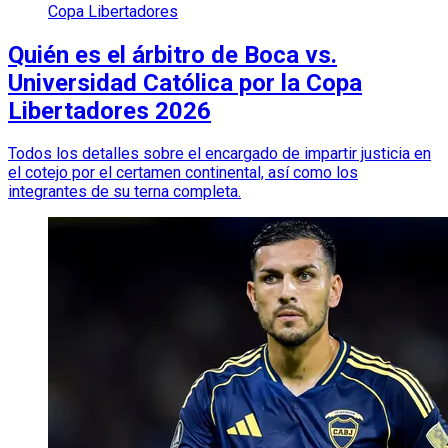
Copa Libertadores
Quién es el árbitro de Boca vs.
Universidad Católica por la Copa
Libertadores 2026
Todos los detalles sobre el encargado de impartir justicia en
el cotejo por el certamen continental, así como los
integrantes de su terna completa.