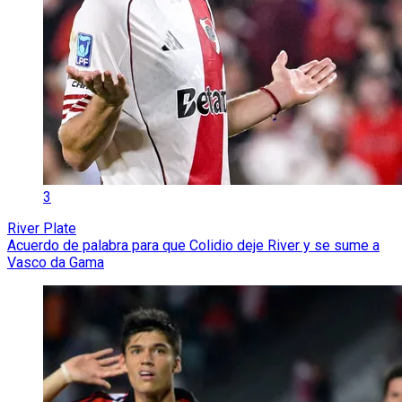
3
River Plate
Acuerdo de palabra para que Colidio deje River y se sume a
Vasco da Gama