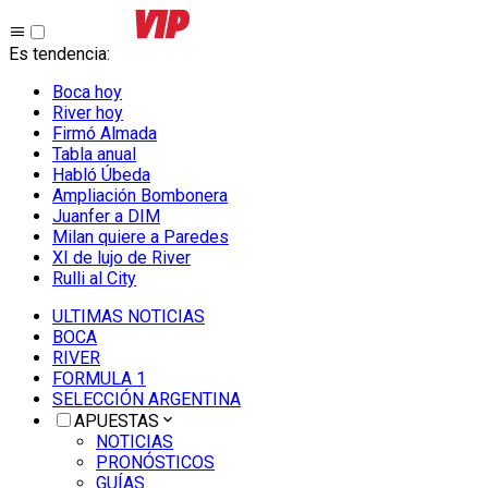
Es tendencia
:
Boca hoy
River hoy
Firmó Almada
Tabla anual
Habló Úbeda
Ampliación Bombonera
Juanfer a DIM
Milan quiere a Paredes
XI de lujo de River
Rulli al City
ULTIMAS NOTICIAS
BOCA
RIVER
FORMULA 1
SELECCIÓN ARGENTINA
APUESTAS
NOTICIAS
PRONÓSTICOS
GUÍAS