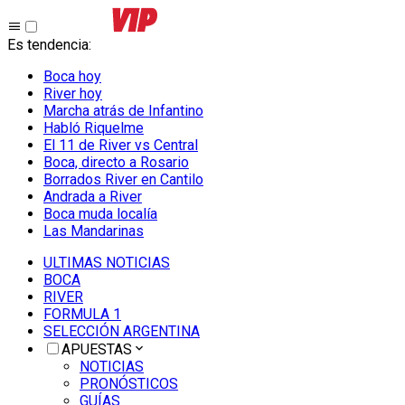
Es tendencia
:
Boca hoy
River hoy
Marcha atrás de Infantino
Habló Riquelme
El 11 de River vs Central
Boca, directo a Rosario
Borrados River en Cantilo
Andrada a River
Boca muda localía
Las Mandarinas
ULTIMAS NOTICIAS
BOCA
RIVER
FORMULA 1
SELECCIÓN ARGENTINA
APUESTAS
NOTICIAS
PRONÓSTICOS
GUÍAS