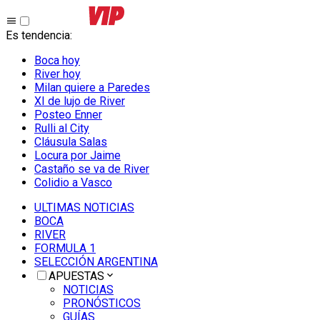
Es tendencia
:
Boca hoy
River hoy
Milan quiere a Paredes
XI de lujo de River
Posteo Enner
Rulli al City
Cláusula Salas
Locura por Jaime
Castaño se va de River
Colidio a Vasco
ULTIMAS NOTICIAS
BOCA
RIVER
FORMULA 1
SELECCIÓN ARGENTINA
APUESTAS
NOTICIAS
PRONÓSTICOS
GUÍAS