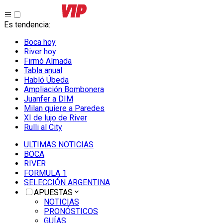
Es tendencia
:
Boca hoy
River hoy
Firmó Almada
Tabla anual
Habló Úbeda
Ampliación Bombonera
Juanfer a DIM
Milan quiere a Paredes
XI de lujo de River
Rulli al City
ULTIMAS NOTICIAS
BOCA
RIVER
FORMULA 1
SELECCIÓN ARGENTINA
APUESTAS
NOTICIAS
PRONÓSTICOS
GUÍAS