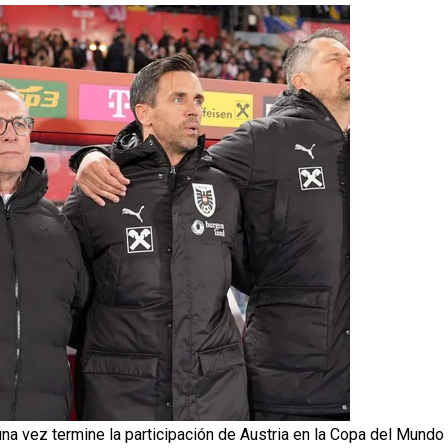
una vez termine la participación de Austria en la Copa del Mund