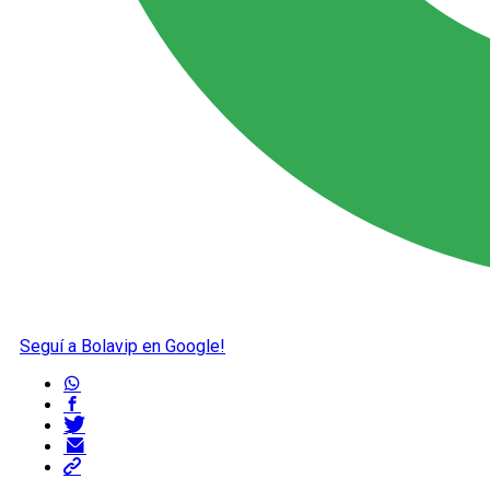
Seguí a Bolavip en Google!