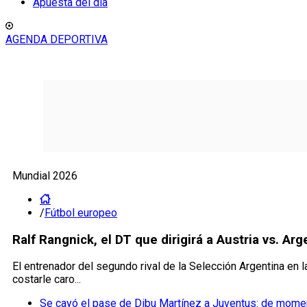
Apuesta del día
AGENDA DEPORTIVA
Mundial 2026
/
Fútbol europeo
Ralf Rangnick, el DT que dirigirá a Austria vs. Arg
El entrenador del segundo rival de la Selección Argentina en 
costarle caro...
Se cayó el pase de Dibu Martínez a Juventus: de momen