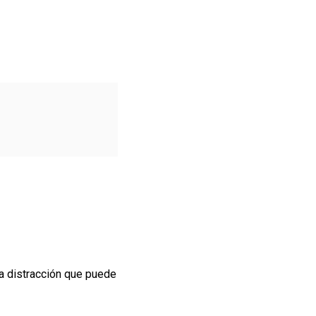
na distracción que puede