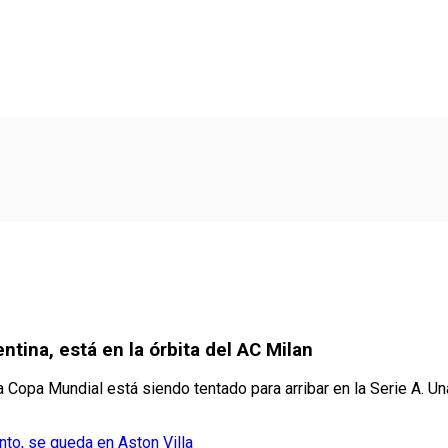
entina, está en la órbita del AC Milan
la Copa Mundial está siendo tentado para arribar en la Serie A. U
to, se queda en Aston Villa