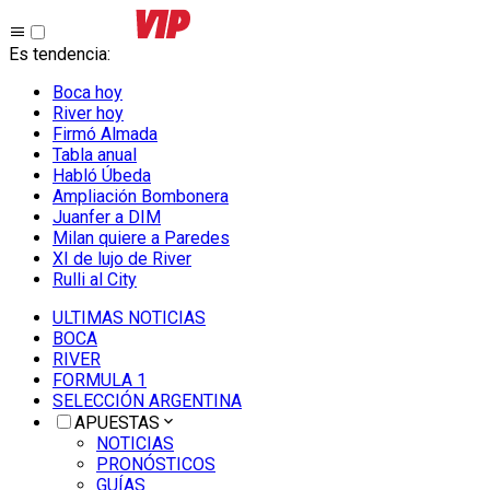
Es tendencia
:
Boca hoy
River hoy
Firmó Almada
Tabla anual
Habló Úbeda
Ampliación Bombonera
Juanfer a DIM
Milan quiere a Paredes
XI de lujo de River
Rulli al City
ULTIMAS NOTICIAS
BOCA
RIVER
FORMULA 1
SELECCIÓN ARGENTINA
APUESTAS
NOTICIAS
PRONÓSTICOS
GUÍAS