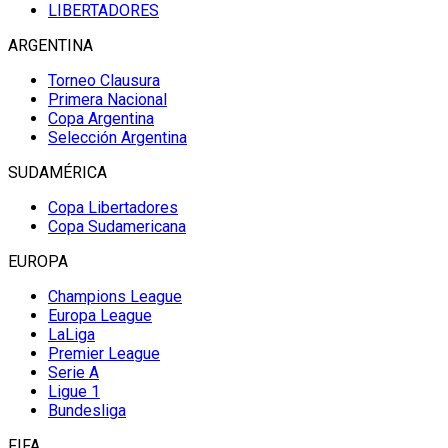
LIBERTADORES
ARGENTINA
Torneo Clausura
Primera Nacional
Copa Argentina
Selección Argentina
SUDAMÉRICA
Copa Libertadores
Copa Sudamericana
EUROPA
Champions League
Europa League
LaLiga
Premier League
Serie A
Ligue 1
Bundesliga
FIFA