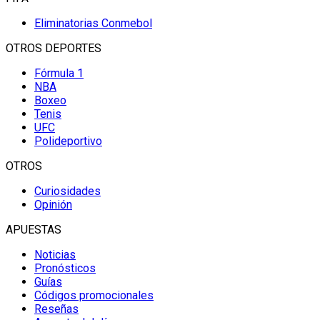
Eliminatorias Conmebol
OTROS DEPORTES
Fórmula 1
NBA
Boxeo
Tenis
UFC
Polideportivo
OTROS
Curiosidades
Opinión
APUESTAS
Noticias
Pronósticos
Guías
Códigos promocionales
Reseñas