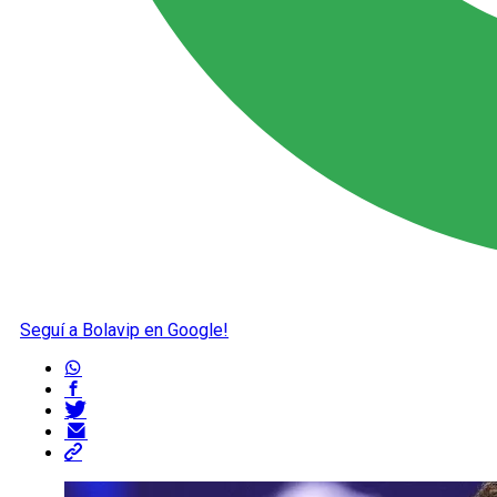
Seguí a Bolavip en Google!