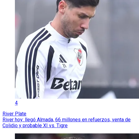
4
River Plate
River hoy: llegó Almada, 66 millones en refuerzos, venta de
Colidio y probable XI vs. Tigre