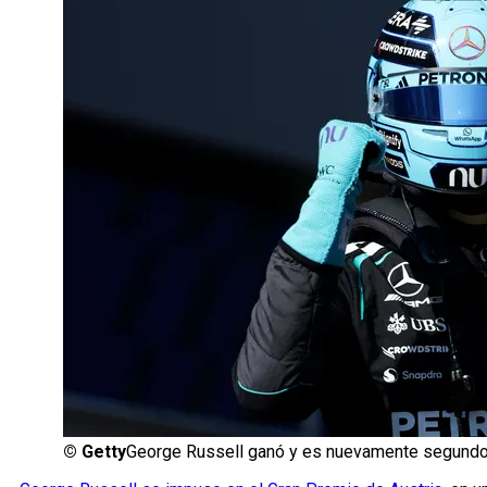
©
Getty
George Russell ganó y es nuevamente segundo