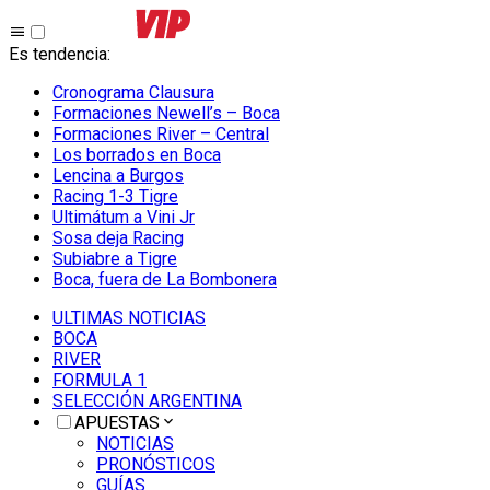
Es tendencia
:
Cronograma Clausura
Formaciones Newell’s – Boca
Formaciones River – Central
Los borrados en Boca
Lencina a Burgos
Racing 1-3 Tigre
Ultimátum a Vini Jr
Sosa deja Racing
Subiabre a Tigre
Boca, fuera de La Bombonera
ULTIMAS NOTICIAS
BOCA
RIVER
FORMULA 1
SELECCIÓN ARGENTINA
APUESTAS
NOTICIAS
PRONÓSTICOS
GUÍAS